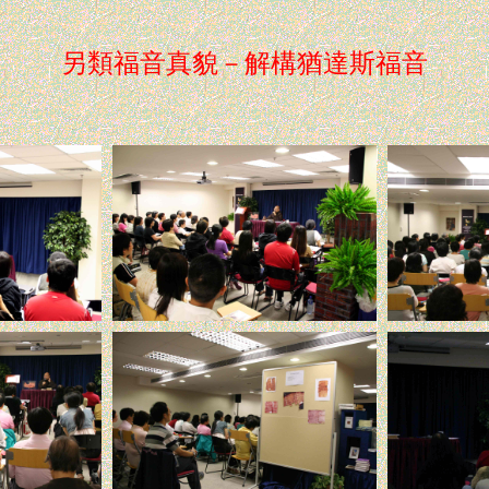
另類福音真貌－解構猶達斯福音