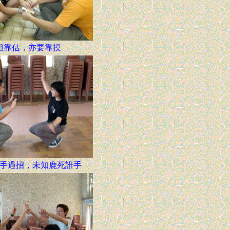
但靠估，亦要靠摸
手過招，未知鹿死誰手