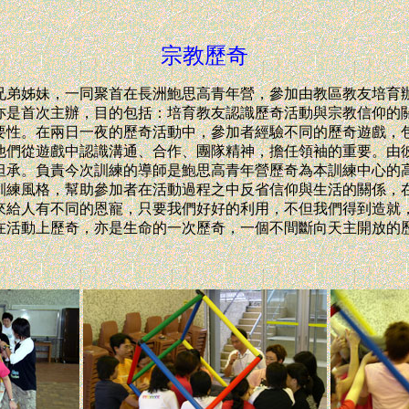
宗教歷奇
兄弟姊妹，一同聚首在長洲鮑思高青年營，參加由教區教友培育
亦是首次主辦，目的包括：培育教友認識歷奇活動與宗教信仰的
要性。在兩日一夜的歷奇活動中，參加者經驗不同的歷奇遊戲，
他們從遊戲中認識溝通、合作、團隊精神，擔任領袖的重要。由
坦承。負責今次訓練的導師是鮑思高青年營歷奇為本訓練中心的
訓練風格，幫助參加者在活動過程之中反省信仰與生活的關係，
來給人有不同的恩寵，只要我們好好的利用，不但我們得到造就
在活動上歷奇，亦是生命的一次歷奇，一個不間斷向天主開放的