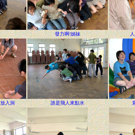
力
發力啊!姊妹
人
月放入洞
誰是飛人來點水