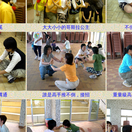
冕
大大小小的哥斯拉公主
不
溝通
誰是高手推不倒，接招
重量級高