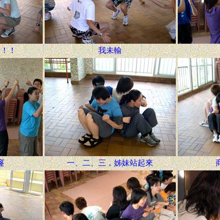
招！！
我未輸
窿
一、二、三，姊妹站起來