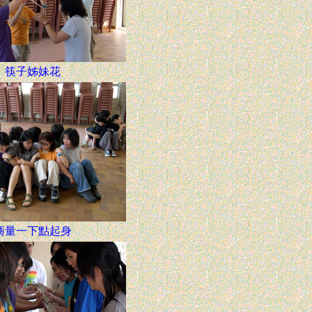
筷子姊妹花
商量一下點起身