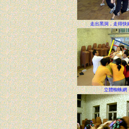
走出黑洞，走得快
立體蜘蛛網