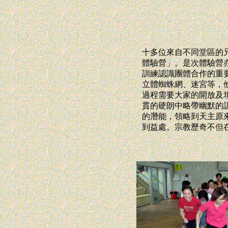
十多位來自不同堂區的
體驗營」。是次體驗營
訓練認識團體合作的重
立體蜘蛛網、迷宮等，
過程需要大家的開放及
貫的硬朗中略帶幽默的
的潛能，領略到天主原
到益處。宗教歷奇不但