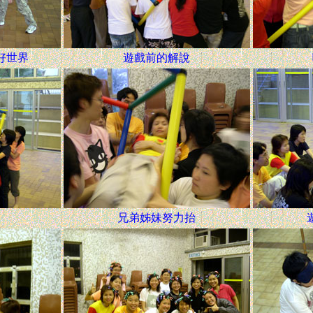
好世界
遊戲前的解說
兄弟姊妹努力抬