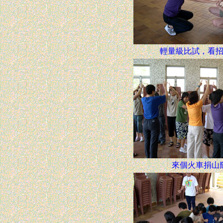
輕量級比試，看
來個火車捐山