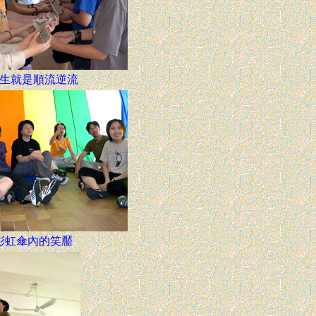
生就是順流逆流
彩虹傘內的笑靨