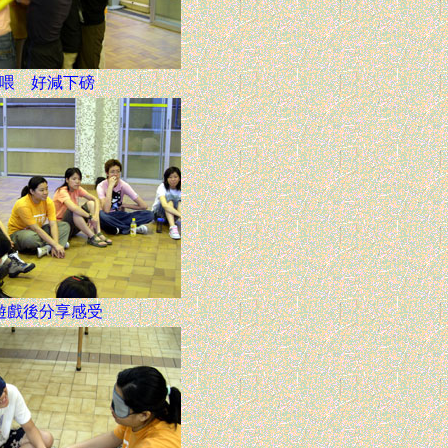
喂 好減下磅
遊戲後分享感受