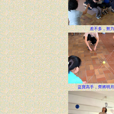
差不多，努
盜寶高手，齊將明