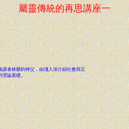
屬靈傳統的再思講座一
晚講者林榮鈞神父，由淺入深介紹社會與正
的理論基礎。