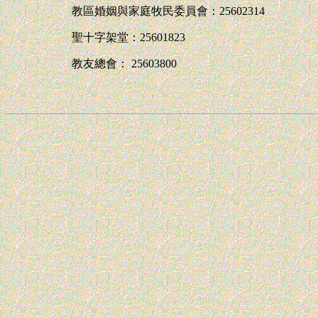
教區婚姻與家庭牧民委員會：25602314
聖十字架堂：25601823
教友總會： 25603800