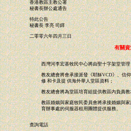
香港教區主教公署
秘書長辦公處通告
特此公告
秘書長 李亮 司鐸
二零零六年四月三日
有關資
西灣河李宏基牧民中心將由聖十字架堂管理
教友總會將會承接派發《耶穌VCD》、信
修 和卡及提 供海外華人堂區資料；
教友總會將為堂區培育組提供教區內負責教
教區婚姻與家庭牧民委員會將承接婚姻與家
育辦事處的伺服器租用團體提供服務。
查詢電話